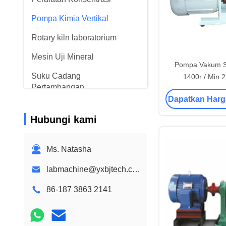
Pompa Kimia Vertikal
Rotary kiln laboratorium
Mesin Uji Mineral
Pompa Vakum S
Suku Cadang
1400r / Min 
Pertambangan
Laborator
Dapatkan Harg
Aksesoris produk dan bahan
habis pakai
Hubungi kami
Ms. Natasha
labmachine@yxbjtech.com
86-187 3863 2141