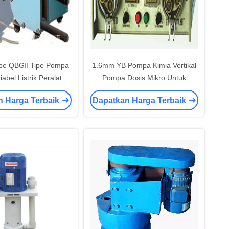
ipe QBGⅡ Tipe Pompa
1.6mm YB Pompa Kimia Vertikal
abel Listrik Peralatan
Pompa Dosis Mikro Untuk
torium Pemrosesan
Metalurgi
n Harga Terbaik
Dapatkan Harga Terbaik
Mineral