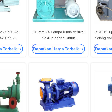
ekrup 15kg
315mm 2X Pompa Kimia Vertikal
XB1Ⅱ19 T
2XZ Untuk
Sekrup Kering Untuk
Selang Vari
ium '
Penggunaan Laboratorium
Labora
a Terbaik
Dapatkan Harga Terbaik
Dapatka