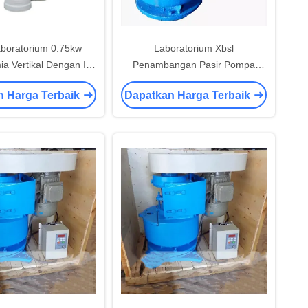
aboratorium 0.75kw
Laboratorium Xbsl
a Vertikal Dengan Iso
Penambangan Pasir Pompa
9001
Sentrifugal Tipe Vertikal
n Harga Terbaik
Dapatkan Harga Terbaik
Menyampaikan Bubur