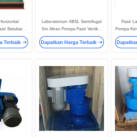
orizontal
Laboratorium XBSL Sentrifugal
Pasir L
sir Batubara
5m Aliran Pompa Pasir Vertikal
Pompa Kimi
 Konstruksi
Menambang Kebisingan Rendah
a Terbaik
Dapatkan Harga Terbaik
Dapatka