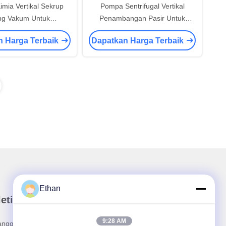
mia Vertikal Sekrup
Pompa Sentrifugal Vertikal
ng Vakum Untuk
Penambangan Pasir Untuk
aboratorium
Geografi
n Harga Terbaik
Dapatkan Harga Terbaik
Ethan
etin kami
9:28 AM
angganan buletin kami untuk mendapatkan diskon