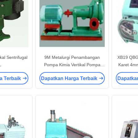
al Sentrifugal
9M Metalurgi Penambangan
XB19 QBG
L
Pompa Kimia Vertikal Pompa
Karet 4m
Pasir Horisontal
La
a Terbaik
Dapatkan Harga Terbaik
Dapatka