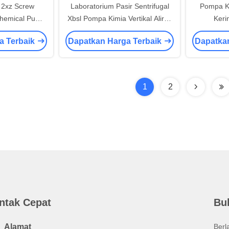
2xz Screw
Laboratorium Pasir Sentrifugal
Pompa Ki
Chemical Pump
Xbsl Pompa Kimia Vertikal Aliran
Keri
atorium
5m
L
a Terbaik
Dapatkan Harga Terbaik
Dapatka
1
2
ntak Cepat
Bul
Alamat
Berl