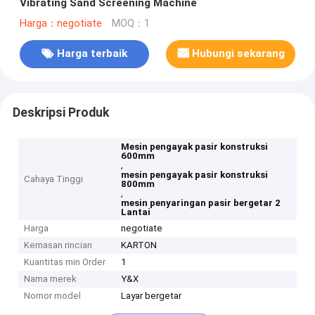
Vibrating Sand Screening Machine
Harga：negotiate
MOQ：1
Harga terbaik
Hubungi sekarang
Deskripsi Produk
Mesin pengayak pasir konstruksi
600mm
,
mesin pengayak pasir konstruksi
Cahaya Tinggi
800mm
,
mesin penyaringan pasir bergetar 2
Lantai
Harga
negotiate
Kemasan rincian
KARTON
Kuantitas min Order
1
Nama merek
Y&X
Nomor model
Layar bergetar