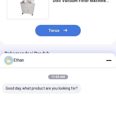
Disc Vacuum Filter Machine
untuk Dehidrasi
Terus
Rekomendasi Produk
Ethan
11:03 AM
Good day, what product are you looking for?
Filter vakum cakram
Peralatan Filtrasi
Sertifikasi Iso
kecil efisiensi tinggi
Filter Vakum
91.2kpa
untuk penyaringan
Laboratorium 1.5kw
Laboratorium
terus menerus dan
Serba Guna Terus
Vacuum Filter