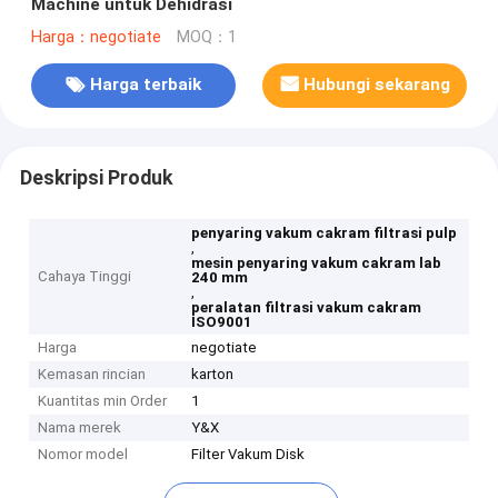
Machine untuk Dehidrasi
Harga：negotiate
MOQ：1
Harga terbaik
Hubungi sekarang
Deskripsi Produk
penyaring vakum cakram filtrasi pulp
,
mesin penyaring vakum cakram lab
Cahaya Tinggi
240 mm
,
peralatan filtrasi vakum cakram
ISO9001
Harga
negotiate
Kemasan rincian
karton
Kuantitas min Order
1
Nama merek
Y&X
Nomor model
Filter Vakum Disk